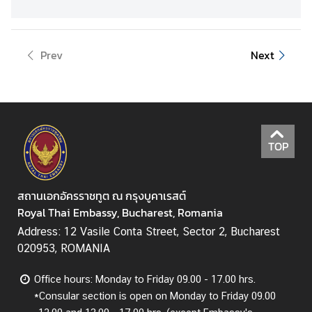
V
i
s
a
Prev
Next
a
n
d
C
o
TOP
n
s
u
สถานเอกอัครราชทูต ณ กรุงบูคาเรสต์
l
Royal Thai Embassy, Bucharest, Romania
a
Address: 12 Vasile Conta Street, Sector 2, Bucharest
r
020953, ROMANIA
A
f
Office hours: Monday to Friday 09.00 - 17.00 hrs.
f
*Consular section is open on Monday to Friday 09.00
a